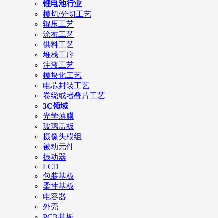
锂电池行业
模切/分切工艺
辊压工艺
涂布工艺
供料工艺
堆栈工序
注液工艺
模块化工艺
电芯封装工艺
卷绕或者叠片工艺
3C领域
光学薄膜
玻璃盖板
摄像头模组
被动元件
振动器
LCD
包装基板
柔性基板
电容器
外壳
PCB基板