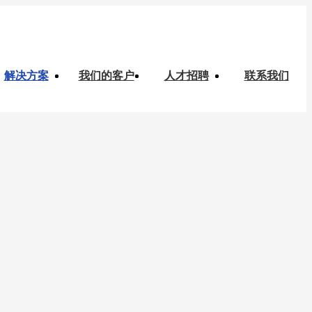
解决方案
我们的客户
人才招聘
联系我们